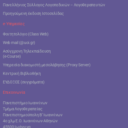
Πανελλήνιος Σύλλογος Λογοπεδικών – Λογοθεραπευτών
Προηγούμενη έκδοση Ιστοσελίδας
e- Υπηρεσίες
Φοιτητολόγιο (Class Web)
Web mail (@uoi.gr)
Ασύγχρονη Τηλεκπαίδευση
(e-Course)
Υπηρεσία διακομιστή μεσολάβησης (Proxy Server)
Κεντρική Βιβλιοθήκη
ΕΥΔΟΞΟΣ (συγγράματα)
Επικοινωνία
Πανεπιστήμιο Ιωαννίνων
Τμήμα Λογοθεραπείας
Πανεπιστημιούπολη Β’ Ιωαννίνων
4ο χλμ Ε.Ο. Ιωαννίνων-Αθηνών
45500 Ιωάννινα