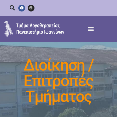
Αρχική
Το Τμήμα
Σπουδές
Έρευνα
Προσωπικό
Ενημέρωση
Επικοινωνία
Διοίκηση /
Επιτροπές
Τμήματος