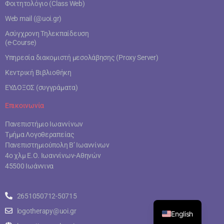
Φοιτητολόγιο (Class Web)
Web mail (@uoi.gr)
Ασύγχρονη Τηλεκπαίδευση
(e-Course)
Υπηρεσία διακομιστή μεσολάβησης (Proxy Server)
Κεντρική Βιβλιοθήκη
ΕΥΔΟΞΟΣ (συγγράματα)
Επικοινωνία
Πανεπιστήμιο Ιωαννίνων
Τμήμα Λογοθεραπείας
Πανεπιστημιούπολη Β’ Ιωαννίνων
4ο χλμ Ε.Ο. Ιωαννίνων-Αθηνών
45500 Ιωάννινα
2651050712-50715
logotherapy@uoi.gr
English