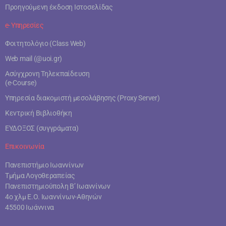
Προηγούμενη έκδοση Ιστοσελίδας
e- Υπηρεσίες
Φοιτητολόγιο (Class Web)
Web mail (@uoi.gr)
Ασύγχρονη Τηλεκπαίδευση
(e-Course)
Υπηρεσία διακομιστή μεσολάβησης (Proxy Server)
Κεντρική Βιβλιοθήκη
ΕΥΔΟΞΟΣ (συγγράματα)
Επικοινωνία
Πανεπιστήμιο Ιωαννίνων
Τμήμα Λογοθεραπείας
Πανεπιστημιούπολη Β’ Ιωαννίνων
4ο χλμ Ε.Ο. Ιωαννίνων-Αθηνών
45500 Ιωάννινα