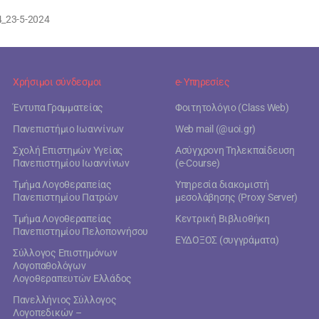
_23-5-2024
Χρήσιμοι σύνδεσμοι
e- Υπηρεσίες
Έντυπα Γραμματείας
Φοιτητολόγιο (Class Web)
Πανεπιστήμιο Ιωαννίνων
Web mail (@uoi.gr)
Σχολή Επιστημών Υγείας
Ασύγχρονη Τηλεκπαίδευση
Πανεπιστημίου Ιωαννίνων
(e-Course)
Τμήμα Λογοθεραπείας
Υπηρεσία διακομιστή
Πανεπιστημίου Πατρών
μεσολάβησης (Proxy Server)
Τμήμα Λογοθεραπείας
Κεντρική Βιβλιοθήκη
Πανεπιστημίου Πελοποννήσου
ΕΥΔΟΞΟΣ (συγγράματα)
Σύλλογος Επιστημόνων
Λογοπαθολόγων
Λογοθεραπευτών Ελλάδος
Πανελλήνιος Σύλλογος
Λογοπεδικών –