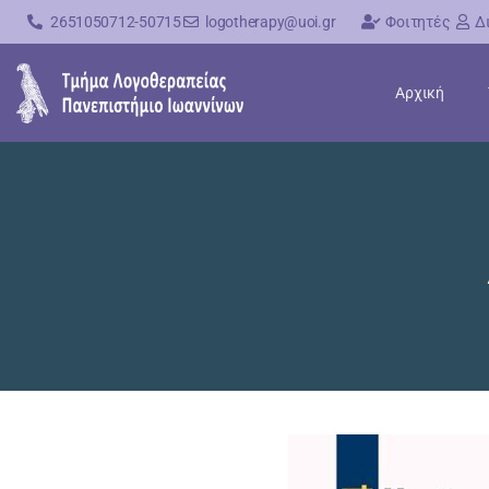
2651050712-50715
logotherapy@uoi.gr
Φοιτητές
Δ
Αρχική