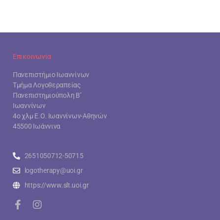
Επικοινωνία
Πανεπιστήμιο Ιωαννίνων
Τμήμα Λογοθεραπείας
Πανεπιστημιούπολη Β’
Ιωαννίνων
4ο χλμ Ε.Ο. Ιωαννίνων-Αθηνών
45500 Ιωάννινα
2651050712-50715
logotherapy@uoi.gr
https://www.slt.uoi.gr