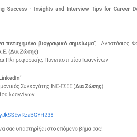
g Success - Insights and Interview Tips for Career D
να πετυχημένο βιογραφικό σημείωμα
”, Αναστάσιος Φ
.E. (Δια Ζώσης)
αι Πληροφορικής, Πανεπιστημίου Ιωαννίνων
LinkedIn
”
μονικός Συνεργάτης ΙΝΕ-ΓΣΕΕ (
Δια Ζώσης
)
ίου Ιωαννίνων
le/yJkSSEwRzaBGYH238
να σας υποστηρίξει στο επόμενο βήμα σας!