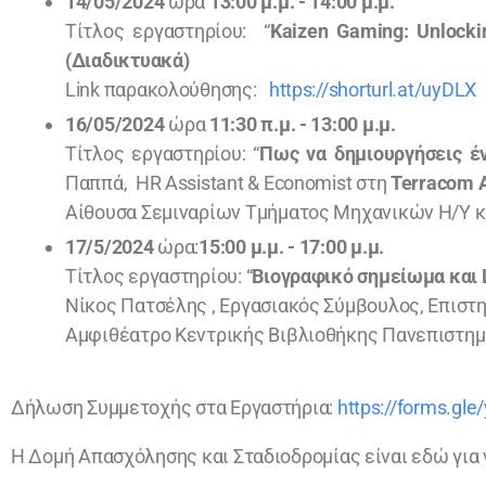
14/05/2024
ώρα
13:00 μ.μ. - 14:00 μ.μ.
Τίτλος εργαστηρίου: “
Kaizen Gaming: Unlockin
(Διαδικτυακά)
Link παρακολούθησης:
https://shorturl.at/uyDLX
16/05/2024
ώρα
11:30 π.μ. - 13:00 μ.μ.
Τίτλος εργαστηρίου: “
Πως να δημιουργήσεις έ
Παππά, HR Assistant & Economist στη
Terracom A
Αίθουσα Σεμιναρίων Τμήματος Μηχανικών Η/Υ κ
17/5/2024
ώρα:
15:00 μ.μ. - 17:00 μ.μ.
Τίτλος εργαστηρίου: “
Βιογραφικό σημείωμα και 
Νίκος Πατσέλης , Εργασιακός Σύμβουλος, Επιστη
Αμφιθέατρο Κεντρικής Βιβλιοθήκης Πανεπιστημ
Δήλωση Συμμετοχής στα Εργαστήρια:
https://forms.g
Η Δομή Απασχόλησης και Σταδιοδρομίας είναι εδώ για 