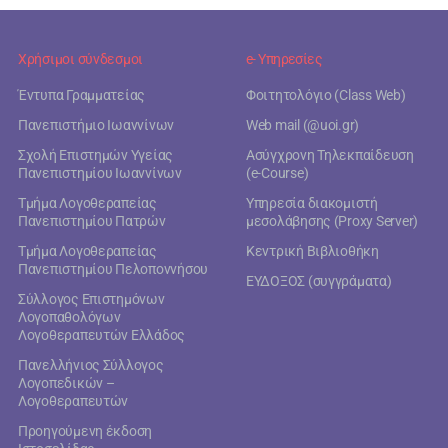
Χρήσιμοι σύνδεσμοι
e- Υπηρεσίες
Έντυπα Γραμματείας
Φοιτητολόγιο (Class Web)
Πανεπιστήμιο Ιωαννίνων
Web mail (@uoi.gr)
Σχολή Επιστημών Υγείας
Ασύγχρονη Τηλεκπαίδευση
Πανεπιστημίου Ιωαννίνων
(e-Course)
Τμήμα Λογοθεραπείας
Υπηρεσία διακομιστή
Πανεπιστημίου Πατρών
μεσολάβησης (Proxy Server)
Τμήμα Λογοθεραπείας
Κεντρική Βιβλιοθήκη
Πανεπιστημίου Πελοποννήσου
ΕΥΔΟΞΟΣ (συγγράματα)
Σύλλογος Επιστημόνων
Λογοπαθολόγων
Λογοθεραπευτών Ελλάδος
Πανελλήνιος Σύλλογος
Λογοπεδικών –
Λογοθεραπευτών
Προηγούμενη έκδοση