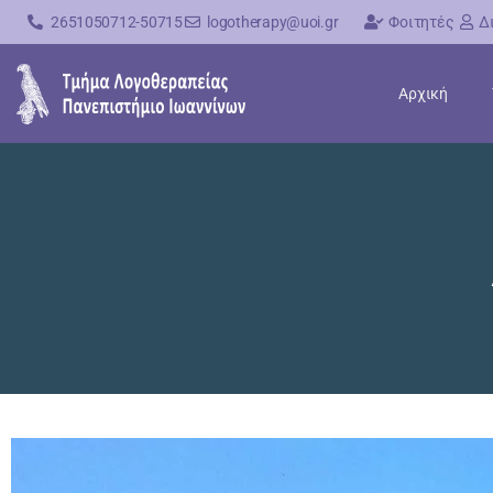
2651050712-50715
logotherapy@uoi.gr
Φοιτητές
Δ
Αρχική