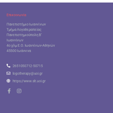
Επικοινωνία
Πανεπιστήμιο Ιωαννίνων
Τμήμα Λογοθεραπείας
Πανεπιστημιούπολη Β’
Ιωαννίνων
4ο χλμ Ε.Ο. Ιωαννίνων-Αθηνών
45500 Ιωάννινα
2651050712-50715
logotherapy@uoi.gr
https://www.slt.uoi.gr