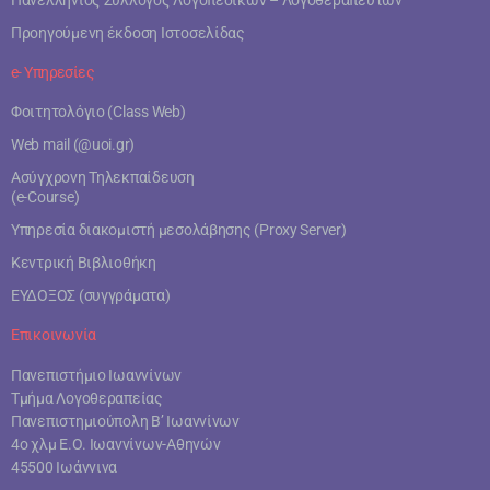
Πανελλήνιος Σύλλογος Λογοπεδικών – Λογοθεραπευτών
Προηγούμενη έκδοση Ιστοσελίδας
e- Υπηρεσίες
Φοιτητολόγιο (Class Web)
Web mail (@uoi.gr)
Ασύγχρονη Τηλεκπαίδευση
(e-Course)
Υπηρεσία διακομιστή μεσολάβησης (Proxy Server)
Κεντρική Βιβλιοθήκη
ΕΥΔΟΞΟΣ (συγγράματα)
Επικοινωνία
Πανεπιστήμιο Ιωαννίνων
Τμήμα Λογοθεραπείας
Πανεπιστημιούπολη Β’ Ιωαννίνων
4ο χλμ Ε.Ο. Ιωαννίνων-Αθηνών
45500 Ιωάννινα