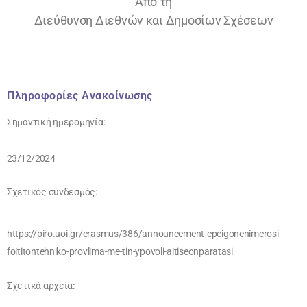
Από τη
Διεύθυνση Διεθνών και Δημοσίων Σχέσεων
Πληροφορίες Ανακοίνωσης
Σημαντική ημερομηνία:
23/12/2024
Σχετικός σύνδεσμός:
https://piro.uoi.gr/erasmus/386/announcement-epeigonenimerosi-
foititontehniko-provlima-me-tin-ypovoli-aitiseonparatasi
Σχετικά αρχεία: