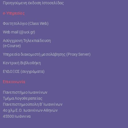
Προηγούμενη έκδοση Ιστοσελίδας
e- Υπηρεσίες
Φοιτητολόγιο (Class Web)
Web mail (@uoi.gr)
Ασύγχρονη Τηλεκπαίδευση
(e-Course)
Υπηρεσία διακομιστή μεσολάβησης (Proxy Server)
Κεντρική Βιβλιοθήκη
ΕΥΔΟΞΟΣ (συγγράματα)
Επικοινωνία
Πανεπιστήμιο Ιωαννίνων
Τμήμα Λογοθεραπείας
Πανεπιστημιούπολη Β’ Ιωαννίνων
4ο χλμ Ε.Ο. Ιωαννίνων-Αθηνών
45500 Ιωάννινα