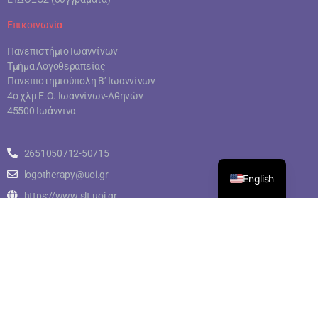
Επικοινωνία
Πανεπιστήμιο Ιωαννίνων
Τμήμα Λογοθεραπείας
Πανεπιστημιούπολη Β’ Ιωαννίνων
4ο χλμ Ε.Ο. Ιωαννίνων-Αθηνών
45500 Ιωάννινα
2651050712-50715
logotherapy@uoi.gr
English
https://www.slt.uoi.gr
© Copyright 2023 Τμήμα Λογοθεραπείας – Πανεπιστήμιο Ιωαννίνων |
Σχεδιασμός
@ it.uoi.gr
–
Κώστας Πλαχούρας