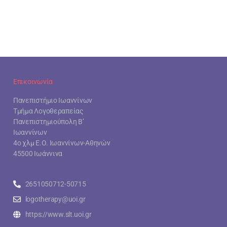
Επικοινωνία
Πανεπιστήμιο Ιωαννίνων
Τμήμα Λογοθεραπείας
Πανεπιστημιούπολη Β’
Ιωαννίνων
4ο χλμ Ε.Ο. Ιωαννίνων-Αθηνών
45500 Ιωάννινα
2651050712-50715
logotherapy@uoi.gr
https://www.slt.uoi.gr