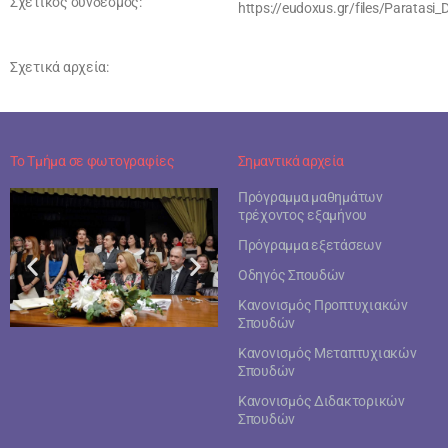
Σχετικός σύνδεσμός:
https://eudoxus.gr/files/Paratasi
Σχετικά αρχεία:
Το Τμήμα σε φωτογραφίες
Σημαντικά αρχεία
Πρόγραμμα μαθημάτων
τρέχοντος εξαμήνου
Πρόγραμμα εξετάσεων
Οδηγός Σπουδών
Κανονισμός Προπτυχιακών
Σπουδών
Κανονισμός Μεταπτυχιακών
Σπουδών
Κανονισμός Διδακτορικών
Σπουδών