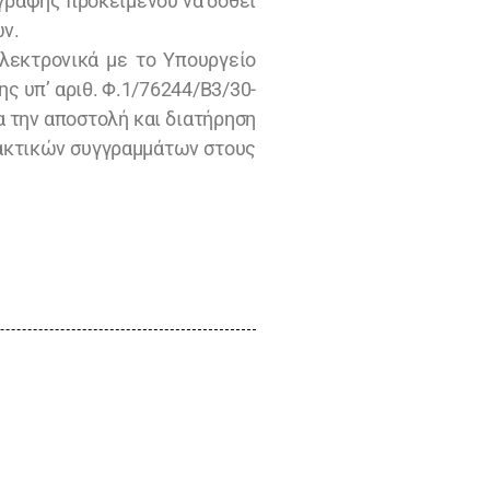
γγραφής προκειμένου να δοθεί
ν.
λεκτρονικά με το Υπουργείο
ς υπ’ αριθ. Φ.1/76244/Β3/30-
α την αποστολή και διατήρηση
δακτικών συγγραμμάτων στους