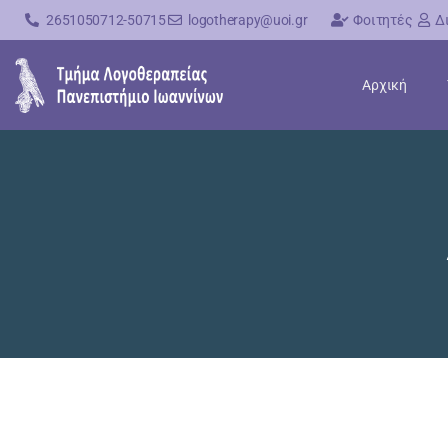
2651050712-50715
logotherapy@uoi.gr
Φοιτητές
Δ
Αρχική