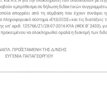
Ι. και Α.Ε.Α για την ολοκλήρωση των διαδικασιών μετε
προβούν εμπρόθεσμα σε δήλωση διδακτικών συγγραμμάτω
οποία απορρέει από τη σύμβαση που έχουν συνάψει η
 πληροφοριακό σύστημα «ΕΥΔΟΞΟΣ» και τις διατάξεις τη
 υπ’ αριθ. 125766/Ζ1/28-07-2016 ΚΥΑ (ΦΕΚ Β’ 2433), γι
 προκειμένου να ολοκληρωθεί ομαλά η διανομή των δι
ΝΑΠΛ. ΠΡΟΪΣΤΑΜΕΝΗ ΤΗΣ Δ/ΝΣΗΣ
ΕΥΓΕΝΙΑ ΠΑΠΑΓΕΩΡΓΙΟΥ