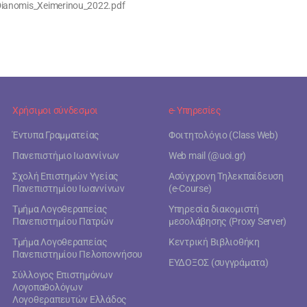
_Dianomis_Xeimerinou_2022.pdf
Χρήσιμοι σύνδεσμοι
e- Υπηρεσίες
Έντυπα Γραμματείας
Φοιτητολόγιο (Class Web)
Πανεπιστήμιο Ιωαννίνων
Web mail (@uoi.gr)
Σχολή Επιστημών Υγείας
Ασύγχρονη Τηλεκπαίδευση
Πανεπιστημίου Ιωαννίνων
(e-Course)
Τμήμα Λογοθεραπείας
Υπηρεσία διακομιστή
Πανεπιστημίου Πατρών
μεσολάβησης (Proxy Server)
Τμήμα Λογοθεραπείας
Κεντρική Βιβλιοθήκη
Πανεπιστημίου Πελοποννήσου
ΕΥΔΟΞΟΣ (συγγράματα)
Σύλλογος Επιστημόνων
Λογοπαθολόγων
Λογοθεραπευτών Ελλάδος