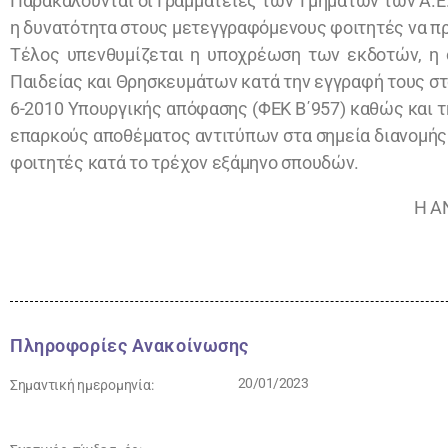
Παρακαλούνται οι Γραμματείες των Τμημάτων των Α.Ε.
η δυνατότητα στους μετεγγραφόμενους φοιτητές να 
Τέλος υπενθυμίζεται η υποχρέωση των εκδοτών, η 
Παιδείας και Θρησκευμάτων κατά την εγγραφή τους στο
6-2010 Υπουργικής απόφασης (ΦΕΚ Β΄957) καθώς και της
επαρκούς αποθέματος αντιτύπων στα σημεία διανομής
φοιτητές κατά το τρέχον εξάμηνο σπουδών.
Η Α
Πληροφορίες Ανακοίνωσης
20/01/2023
Σημαντική ημερομηνία: