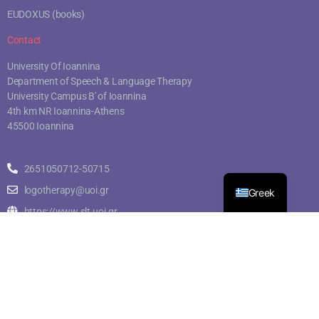
EUDOXUS (books)
Contact
University Of Ioannina
Department of Speech & Language Therapy
University Campus B' of Ioannina
4th km NR Ioannina-Athens
45500 Ioannina
2651050712-50715
logotherapy@uoi.gr
Greek
https://www.slt.uoi.gr
© Copyright 2023 Τμήμα Λογοθεραπείας – Πανεπιστήμιο Ιωαννίνων |
Σχεδιασμός
@ it.uoi.gr
–
Kostas Plachouras