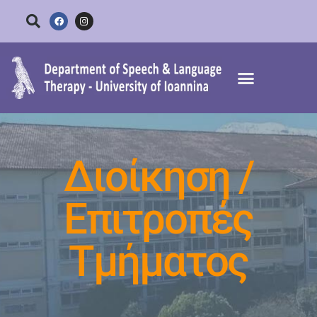
The Department
Studies
Research
News
Contact
Διοίκηση /
Επιτροπές
Τμήματος