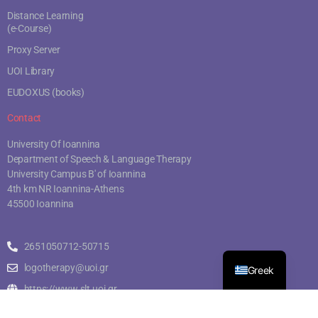
Distance Learning
(e-Course)
Proxy Server
UOI Library
EUDOXUS (books)
Contact
University Of Ioannina
Department of Speech & Language Therapy
University Campus B' of Ioannina
4th km NR Ioannina-Athens
45500 Ioannina
2651050712-50715
logotherapy@uoi.gr
Greek
https://www.slt.uoi.gr