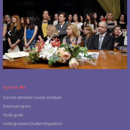
Inportant files
Current semester course schedule
Exams program
Study guide
Undergraduate Studies Regulation