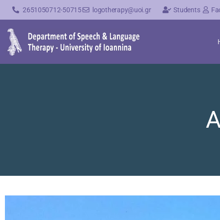
2651050712-50715
logotherapy@uoi.gr
Students
Fa
A