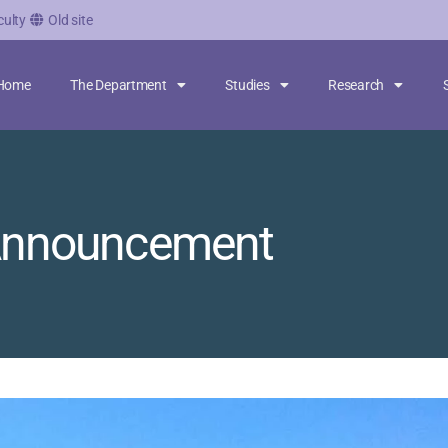
culty
Old site
Home
The Department
Studies
Research
nnouncement