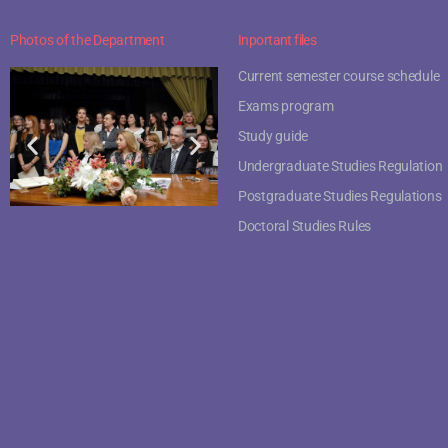
Photos of the Department
Inportant files
Current semester course schedule
Exams program
Study guide
Undergraduate Studies Regulation
Postgraduate Studies Regulations
Doctoral Studies Rules