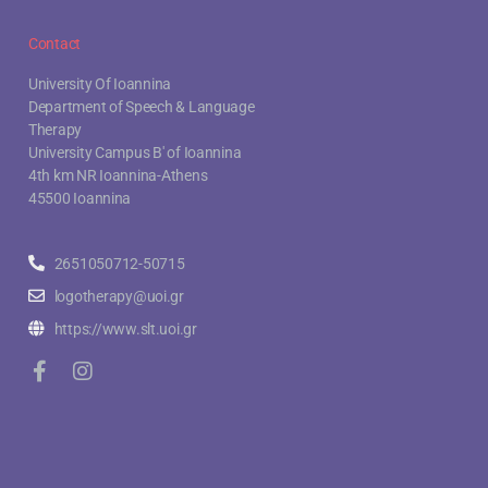
Contact
University Of Ioannina
Department of Speech & Language
Therapy
University Campus B' of Ioannina
4th km NR Ioannina-Athens
45500 Ioannina
2651050712-50715
logotherapy@uoi.gr
https://www.slt.uoi.gr