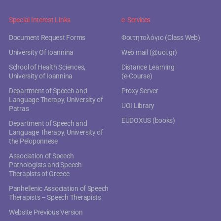
Special Interest Links
e- Services
Document Request Forms
Φοιτητολόγιο (Class Web)
University Of Ioannina
Web mail (@uoi.gr)
School of Health Sciences,
Distance Learning
University of Ioannina
(e-Course)
Department of Speech and
Proxy Server
Language Therapy, University of
UOI Library
Patras
EUDOXUS (books)
Department of Speech and
Language Therapy, University of
the Peloponnese
Association of Speech
Pathologists and Speech
Therapists of Greece
Panhellenic Association of Speech
Therapists – Speech Therapists
Website Previous Version