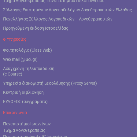
Τμήμα Λογοθεραπείας Πανεπιστημίου Πελοποννήσου
Σύλλογος Επιστημόνων Λογοπαθολόγων Λογοθεραπευτών Ελλάδος
Πανελλήνιος Σύλλογος Λογοπεδικών – Λογοθεραπευτών
Προηγούμενη έκδοση Ιστοσελίδας
e- Υπηρεσίες
Φοιτητολόγιο (Class Web)
Web mail (@uoi.gr)
Ασύγχρονη Τηλεκπαίδευση
(e-Course)
Υπηρεσία διακομιστή μεσολάβησης (Proxy Server)
Κεντρική Βιβλιοθήκη
ΕΥΔΟΞΟΣ (συγγράματα)
Επικοινωνία
Πανεπιστήμιο Ιωαννίνων
Τμήμα Λογοθεραπείας
Πανεπιστημιούπολη Β’ Ιωαννίνων