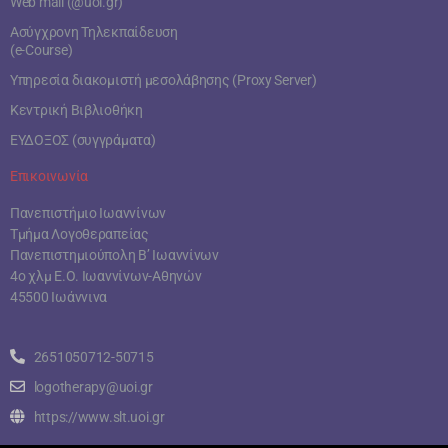
Web mail (@uoi.gr)
Ασύγχρονη Τηλεκπαίδευση
(e-Course)
Υπηρεσία διακομιστή μεσολάβησης (Proxy Server)
Κεντρική Βιβλιοθήκη
ΕΥΔΟΞΟΣ (συγγράματα)
Επικοινωνία
Πανεπιστήμιο Ιωαννίνων
Τμήμα Λογοθεραπείας
Πανεπιστημιούπολη Β’ Ιωαννίνων
4ο χλμ Ε.Ο. Ιωαννίνων-Αθηνών
45500 Ιωάννινα
2651050712-50715
logotherapy@uoi.gr
https://www.slt.uoi.gr