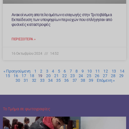
Ανακοίνωση αποτελεσμάτων εισαγωγής στην Τριτοβάθμια
Εκπαίδευση των υποψηφίων περιοχών που επλήγησαν από
φυσικές καταστροφές
ΠΕΡΙΣΣΌΤΕΡΑ »
16 Οκτωβρίου 2024
14:52
« Προηγούμενη
1
2
3
4
5
6
7
8
9
10
11
12
13
14
15
16
17
18
19
20
21
22
23
24
25
26
27
28
29
30
31
32
33
34
35
36
37
38
39
Επόμενη »
Το Τμήμα σε φωτογραφίες