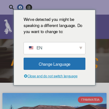
We've detected you might be
speaking a different language. Do
you want to change to:
EN
Ανακοινώσεις
Change Language
Close and do not switch language
ΓΡΑΜΜΑΤΕΊΑ