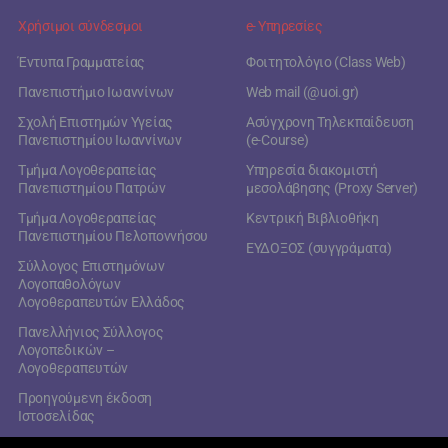
Χρήσιμοι σύνδεσμοι
e- Υπηρεσίες
Έντυπα Γραμματείας
Φοιτητολόγιο (Class Web)
Πανεπιστήμιο Ιωαννίνων
Web mail (@uoi.gr)
Σχολή Επιστημών Υγείας
Ασύγχρονη Τηλεκπαίδευση
Πανεπιστημίου Ιωαννίνων
(e-Course)
Τμήμα Λογοθεραπείας
Υπηρεσία διακομιστή
Πανεπιστημίου Πατρών
μεσολάβησης (Proxy Server)
Τμήμα Λογοθεραπείας
Κεντρική Βιβλιοθήκη
Πανεπιστημίου Πελοποννήσου
ΕΥΔΟΞΟΣ (συγγράματα)
Σύλλογος Επιστημόνων
Λογοπαθολόγων
Λογοθεραπευτών Ελλάδος
Πανελλήνιος Σύλλογος
Λογοπεδικών –
Λογοθεραπευτών
Προηγούμενη έκδοση
Ιστοσελίδας