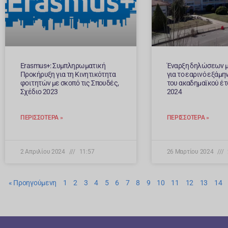
Erasmus+: Συμπληρωματική
Έναρξη δηλώσεων 
Προκήρυξη για τη Κινητικότητα
για το εαρινό εξάμ
φοιτητών με σκοπό τις Σπουδές,
του ακαδημαϊκού έτ
Σχέδιο 2023
2024
ΠΕΡΙΣΣΌΤΕΡΑ »
ΠΕΡΙΣΣΌΤΕΡΑ »
2 Απριλίου 2024
11:57
26 Μαρτίου 2024
« Προηγούμενη
1
2
3
4
5
6
7
8
9
10
11
12
13
14