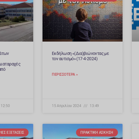
άτων
Εκδήλωση «(Δια)βιώνοντας με
τον αυτισμό» (17-4-2024)
Διαταραχές
από
ΠΕΡΙΣΣΌΤΕΡΑ »
12:50
15 Απριλίου 2024
13:49
ΕΣ ΕΞΕΤΆΣΕΙΣ
ΠΡΑΚΤΙΚΉ ΆΣΚΗΣΗ