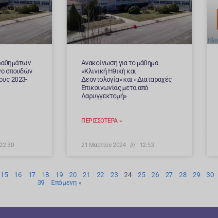
μαθημάτων
Ανακοίνωση για το μάθημα
ηνο σπουδών
«Κλινική Ηθική και
ους 2023-
Δεοντολογία» και «Διαταραχές
Επικοινωνίας μετά από
Λαρυγγεκτομή»
ΠΕΡΙΣΣΌΤΕΡΑ »
22:30
21 Μαρτίου 2024
12:53
15
16
17
18
19
20
21
22
23
24
25
26
27
28
29
30
39
Επόμενη »