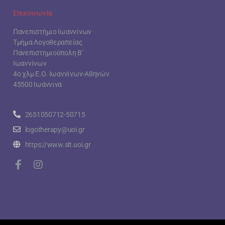
Επικοινωνία
Πανεπιστήμιο Ιωαννίνων
Τμήμα Λογοθεραπείας
Πανεπιστημιούπολη Β’
Ιωαννίνων
4ο χλμ Ε.Ο. Ιωαννίνων-Αθηνών
45500 Ιωάννινα
2651050712-50715
logotherapy@uoi.gr
https://www.slt.uoi.gr