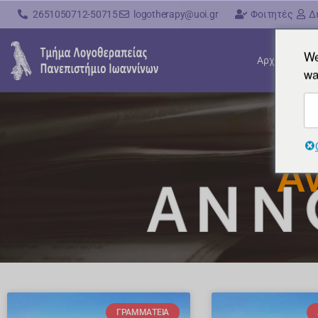
2651050712-50715
logotherapy@uoi.gr
Φοιτητές
Δ
We
Αρχική
wa
Α
ΓΡΑΜΜΑΤΕΊΑ