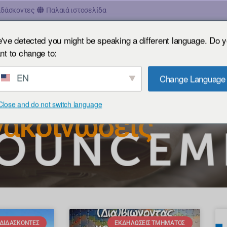
ιδάσκοντες
Παλαιά ιστοσελίδα
've detected you might be speaking a different language. Do 
Το Τμήμα
Σπουδές
Έρευνα
Προσωπικό
nt to change to:
EN
Change Language
Close and do not switch language
νακοινώσεις
ΔΙΔΆΣΚΟΝΤΕΣ
ΕΚΔΗΛΏΣΕΙΣ ΤΜΉΜΑΤΟΣ