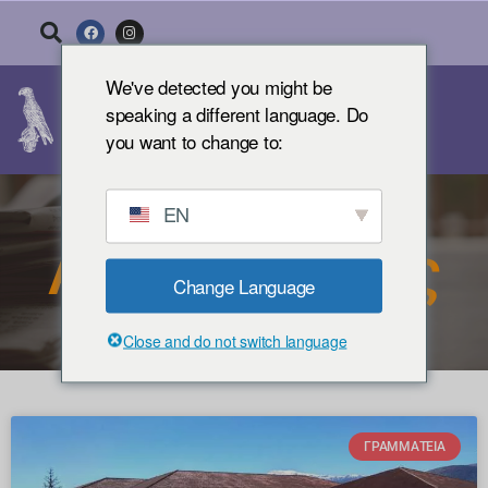
We've detected you might be
speaking a different language. Do
you want to change to:
EN
Ανακοινώσεις
Change Language
Close and do not switch language
ΓΡΑΜΜΑΤΕΊΑ