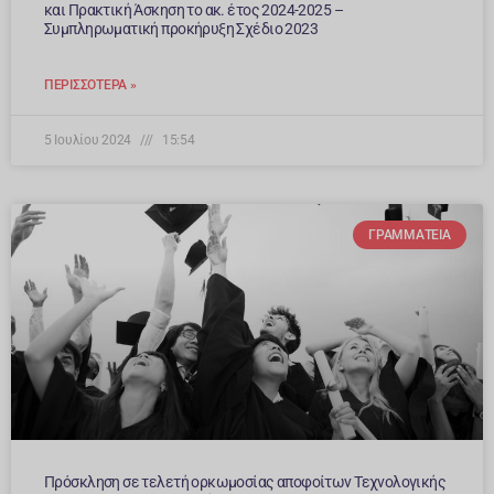
και Πρακτική Άσκηση το ακ. έτος 2024-2025 –
Συμπληρωματική προκήρυξη Σχέδιο 2023
ΠΕΡΙΣΣΌΤΕΡΑ »
5 Ιουλίου 2024
15:54
ΓΡΑΜΜΑΤΕΊΑ
Πρόσκληση σε τελετή ορκωμοσίας αποφοίτων Τεχνολογικής