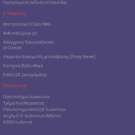
Προηγούμενη έκδοση Ιστοσελίδας
e- Υπηρεσίες
Φοιτητολόγιο (Class Web)
Web mail (@uoi.gr)
Ασύγχρονη Τηλεκπαίδευση
(e-Course)
Υπηρεσία διακομιστή μεσολάβησης (Proxy Server)
Κεντρική Βιβλιοθήκη
ΕΥΔΟΞΟΣ (συγγράματα)
Επικοινωνία
Πανεπιστήμιο Ιωαννίνων
Τμήμα Λογοθεραπείας
Πανεπιστημιούπολη Β’ Ιωαννίνων
4ο χλμ Ε.Ο. Ιωαννίνων-Αθηνών
45500 Ιωάννινα