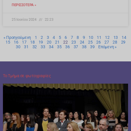
ΠΕΡΙΣΣΌΤΕΡΑ »
25 Ιουνίου 2024
22:23
« Προηγούμενη
1
2
3
4
5
6
7
8
9
10
11
12
13
14
15
16
17
18
19
20
21
22
23
24
25
26
27
28
29
30
31
32
33
34
35
36
37
38
39
Επόμενη »
Το Τμήμα σε φωτογραφίες