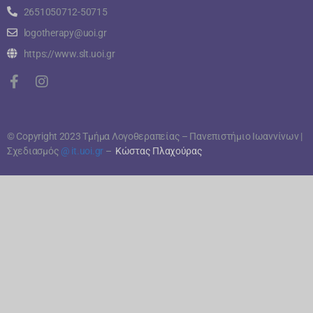
2651050712-50715
logotherapy@uoi.gr
https://www.slt.uoi.gr
© Copyright 2023 Τμήμα Λογοθεραπείας – Πανεπιστήμιο Ιωαννίνων |
Σχεδιασμός
@ it.uoi.gr
–
Κώστας Πλαχούρας