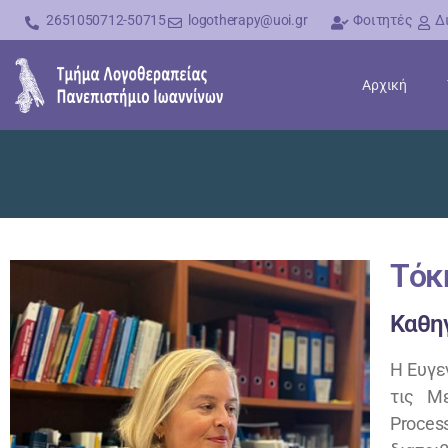
2651050712-50715
logotherapy@uoi.gr
Φοιτητές
Δ
Αρχική
Τόκ
Καθη
Η Ευγε
τις Μ
Proces