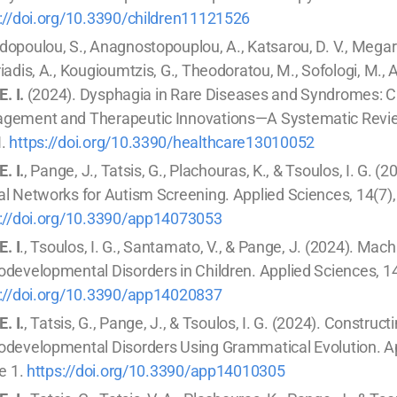
://doi.org/10.3390/children11121526
opoulou, S., Anagnostopouplou, A., Katsarou, D. V., Megari,
iadis, A., Kougioumtzis, G., Theodoratou, M., Sofologi, M., Ar
E. I.
(2024). Dysphagia in Rare Diseases and Syndromes: C
gement and Therapeutic Innovations—A Systematic Review.
I.
https://doi.org/10.3390/healthcare13010052
E. I.
, Pange, J., Tatsis, G., Plachouras, K., & Tsoulos, I. G. (
l Networks for Autism Screening. Applied Sciences, 14(7), 
s://doi.org/10.3390/app14073053
E. I
., Tsoulos, I. G., Santamato, V., & Pange, J. (2024). Mac
developmental Disorders in Children. Applied Sciences, 14(2
s://doi.org/10.3390/app14020837
E. I.
, Tatsis, G., Pange, J., & Tsoulos, I. G. (2024). Construc
developmental Disorders Using Grammatical Evolution. Ap
le 1.
https://doi.org/10.3390/app14010305