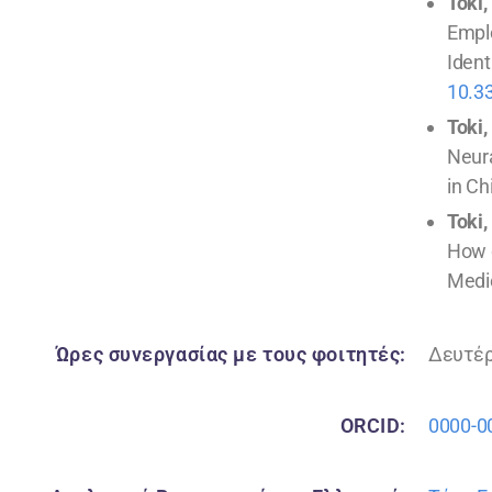
Toki, 
Emplo
Ident
10.3
Toki, 
Neura
in Ch
Toki, 
How d
Medic
Ώρες συνεργασίας με τους φοιτητές:
Δευτέρ
ORCID:
0000-0