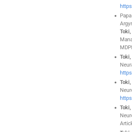
https
Papad
Argyr
Toki, 
Mana
MDP
Toki, 
Neura
http
Toki, 
Neuro
http
Toki, 
Neuro
Artic