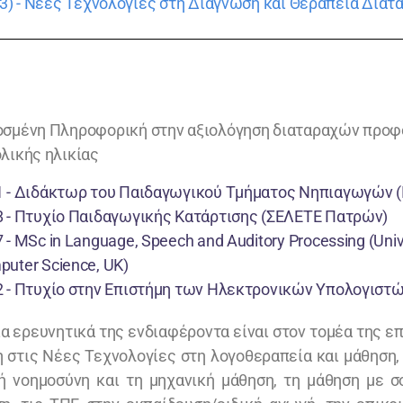
-63) - Νέες Τεχνολογίες στη Διάγνωση και Θεραπεία Δι
σμένη Πληροφορική στην αξιολόγηση διαταραχών προφ
λικής ηλικίας
1 - Διδάκτωρ του Παιδαγωγικού Τμήματος Νηπιαγωγών (
 - Πτυχίο Παιδαγωγικής Κατάρτισης (ΣΕΛΕΤΕ Πατρών)
 - MSc in Language, Speech and Auditory Processing (Univer
uter Science, UK)
 - Πτυχίο στην Επιστήμη των Ηλεκτρονικών Υπολογιστών 
ια ερευνητικά της ενδιαφέροντα είναι στον τομέα της 
 στις Νέες Τεχνολογίες στη λογοθεραπεία και μάθηση, 
ή νοημοσύνη και τη μηχανική μάθηση, τη μάθηση με σ