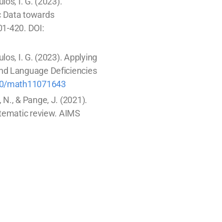
ulos, I. G. (2023).
c Data towards
01-420. DOI:
oulos, I. G. (2023). Applying
nd Language Deficiencies
90/math11071643
s, N., & Pange, J. (2021).
stematic review. AIMS