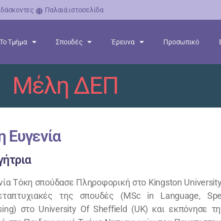
ιδάσκοντες
Παλαιά ιστοσελίδα
Το Τμήμα
Σπουδές
Έρευνα
Προσωπικό
Μέλη ΔΕΠ
η Ευγενία
γήτρια
νία Τόκη σπούδασε Πληροφορική στο Kingston Universit
εταπτυχιακές της σπουδές (MSc in Language, Spe
sing) στο University Of Sheffield (UK) και εκπόνησε τ