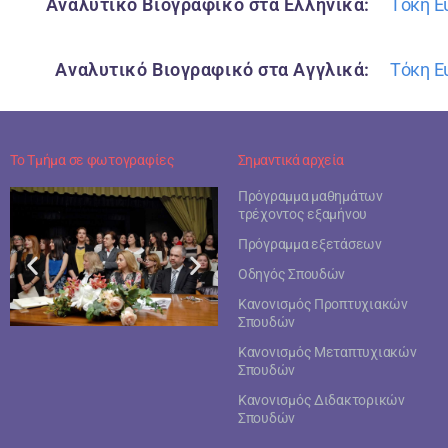
Αναλυτικό Βιογραφικό στα Ελληνικά:
Τόκη Ε
Αναλυτικό Βιογραφικό στα Αγγλικά:
Τόκη Ευ
Το Τμήμα σε φωτογραφίες
Σημαντικά αρχεία
Πρόγραμμα μαθημάτων
τρέχοντος εξαμήνου
Πρόγραμμα εξετάσεων
Οδηγός Σπουδών
Κανονισμός Προπτυχιακών
Σπουδών
Κανονισμός Μεταπτυχιακών
Σπουδών
Κανονισμός Διδακτορικών
Σπουδών