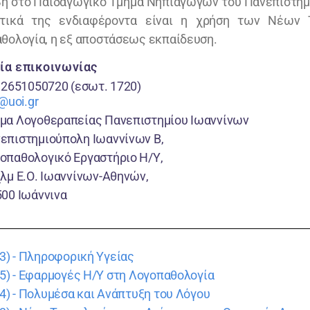
βή στο Παιδαγωγικό Τμήμα Νηπιαγωγών του Πανεπιστημ
ητικά της ενδιαφέροντα είναι η χρήση των Νέων 
θολογία, η εξ αποστάσεως εκπαίδευση.
ία επικοινωνίας
 2651050720 (εσωτ. 1720)
@uoi.gr
μα Λογοθεραπείας Πανεπιστημίου Ιωαννίνων
επιστημιούπολη Ιωαννίνων Β,
οπαθολογικό Εργαστήριο Η/Υ,
λμ Ε.Ο. Ιωαννίνων-Αθηνών,
500 Ιωάννινα
-13) - Πληροφορική Υγείας
-45) - Εφαρμογές Η/Υ στη Λογοπαθολογία
-54) - Πολυμέσα και Ανάπτυξη του Λόγου