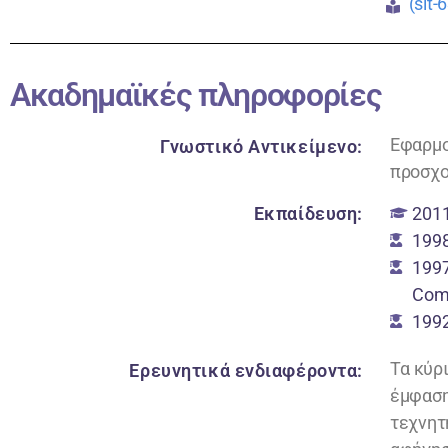
(slt
Ακαδημαϊκές πληροφορίες
Εφαρμο
Γνωστικό Αντικείμενο:
προσχο
Εκπαίδευση:
201
1998
1997
Comp
1992
Τα κύρ
Ερευνητικά ενδιαφέροντα:
έμφαση
τεχνητ