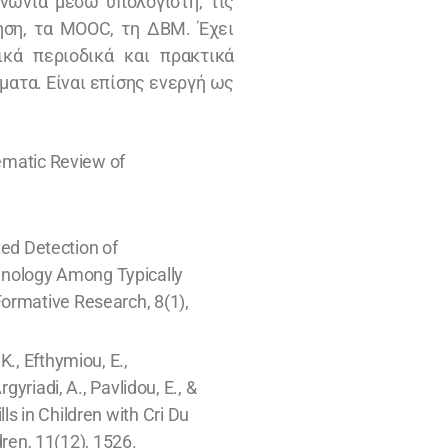
ινωνία μέσω υπολογιστή, τις
ηση, τα MOOC, τη ΔΒΜ. Έχει
κά περιοδικά και πρακτικά
ματα. Είναι επίσης ενεργή ως
ematic Review of
ted Detection of
hnology Among Typically
ormative Research, 8(1),
., Efthymiou, E.,
gyriadi, A., Pavlidou, E., &
s in Children with Cri Du
en, 11(12), 1526.