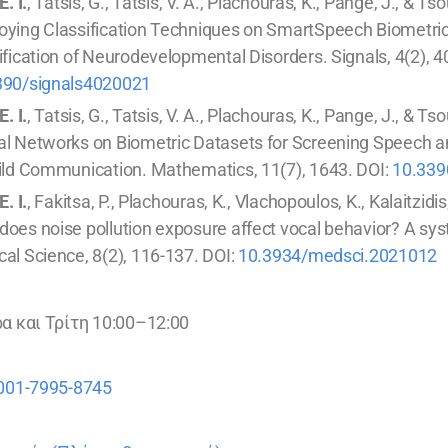
E. I.
, Tatsis, G., Tatsis, V. A., Plachouras, K., Pange, J., & Tso
ying Classification Techniques on SmartSpeech Biometri
ification of Neurodevelopmental Disorders. Signals, 4(2), 4
390/signals4020021
E. I.
, Tatsis, G., Tatsis, V. A., Plachouras, K., Pange, J., & Ts
l Networks on Biometric Datasets for Screening Speech a
ild Communication. Mathematics, 11(7), 1643. DOI:
10.33
E. I.
, Fakitsa, P., Plachouras, K., Vlachopoulos, K., Kalaitzidi
oes noise pollution exposure affect vocal behavior? A sy
al Science, 8(2), 116-137. DOI:
10.3934/medsci.2021012
α και Τρίτη 10:00–12:00
001-7995-8745