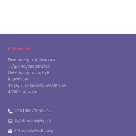
Επικοινωνία
Πανεπιστήμιο Ιωαννίνων
Τμήμα Λογοθεραπείας
Πανεπιστημιούπολη Β’
Ιωαννίνων
4ο χλμ Ε.Ο. Ιωαννίνων-Αθηνών
45500 Ιωάννινα
2651050712-50715
logotherapy@uoi.gr
https://www.slt.uoi.gr