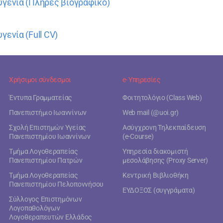
υγενία (Πλήρες βιογραφικό)
γενία (Full CV)
Χρήσιμοι σύνδεσμοι
e- Υπηρεσίες
Έντυπα Γραμματείας
Φοιτητολόγιο (Class Web)
Πανεπιστήμιο Ιωαννίνων
Web mail (@uoi.gr)
Σχολή Επιστημών Υγείας
Ασύγχρονη Τηλεκπαίδευση
Πανεπιστημίου Ιωαννίνων
(e-Course)
Τμήμα Λογοθεραπείας
Υπηρεσία διακομιστή
Πανεπιστημίου Πατρών
μεσολάβησης (Proxy Server)
Τμήμα Λογοθεραπείας
Κεντρική Βιβλιοθήκη
Πανεπιστημίου Πελοποννήσου
ΕΥΔΟΞΟΣ (συγγράματα)
Σύλλογος Επιστημόνων
Λογοπαθολόγων
Λογοθεραπευτών Ελλάδος