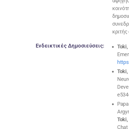
αφήγησ
κοινότ
δημοσι
συνεδρ
κριτής
Ενδεικτικές Δημοσιεύσεις:
Toki, 
Emerg
http
Toki, 
Neur
Devel
e534
Papad
Argyr
Toki, 
Chat