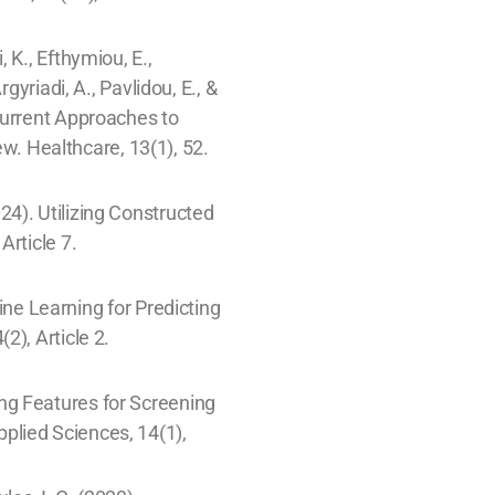
 K., Efthymiou, E.,
gyriadi, A., Pavlidou, E., &
urrent Approaches to
 Healthcare, 13(1), 52.
2024). Utilizing Constructed
Article 7.
hine Learning for Predicting
), Article 2.
ting Features for Screening
plied Sciences, 14(1),