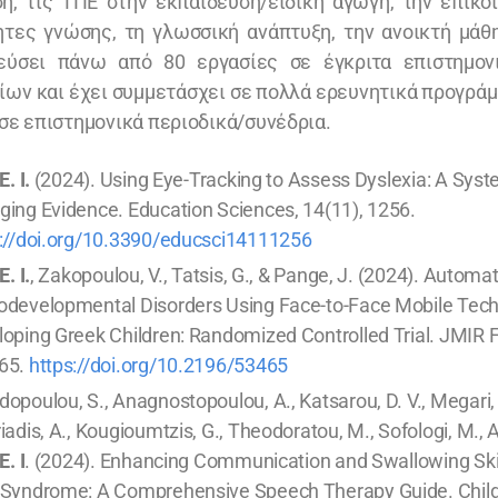
η, τις ΤΠΕ στην εκπαίδευση/ειδική αγωγή, την επικο
ητες γνώσης, τη γλωσσική ανάπτυξη, την ανοικτή μάθ
εύσει πάνω από 80 εργασίες σε έγκριτα επιστημονι
ίων και έχει συμμετάσχει σε πολλά ερευνητικά προγράμ
 σε επιστημονικά περιοδικά/συνέδρια.
E. I.
(2024). Using Eye-Tracking to Assess Dyslexia: A Syst
ing Evidence. Education Sciences, 14(11), 1256.
s://doi.org/10.3390/educsci14111256
E. I.
, Zakopoulou, V., Tatsis, G., & Pange, J. (2024). Automa
odevelopmental Disorders Using Face-to-Face Mobile Tec
oping Greek Children: Randomized Controlled Trial. JMIR F
65.
https://doi.org/10.2196/53465
opoulou, S., Anagnostopoulou, A., Katsarou, D. V., Megari, K
iadis, A., Kougioumtzis, G., Theodoratou, M., Sofologi, M., Ar
E. I
. (2024). Enhancing Communication and Swallowing Skill
 Syndrome: A Comprehensive Speech Therapy Guide. Childr