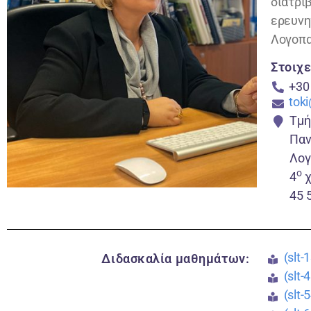
διατρι
ερευν
Λογοπα
Στοιχε
+30
toki
Τμή
Παν
Λογ
o
4
χ
45 
(slt
Διδασκαλία μαθημάτων:
(slt
(slt