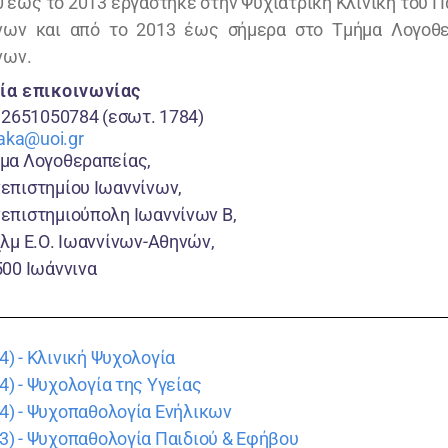
0 έως το 2013 εργάστηκε στην Ψυχιατρική Κλινική του 
νων και από το 2013 έως σήμερα στο Τμήμα Λογοθε
νων.
ία επικοινωνίας
 2651050784 (εσωτ. 1784)
faka@uoi.gr
μα Λογοθεραπείας,
επιστημίου Ιωαννίνων,
επιστημιούπολη Ιωαννίνων Β,
λμ Ε.Ο. Ιωαννίνων-Αθηνών,
500 Ιωάννινα
24) - Κλινική Ψυχολογία
34) - Ψυχολογία της Υγείας
-64) - Ψυχοπαθολογία Ενήλικων
-73) - Ψυχοπαθολογία Παιδιού & Εφήβου