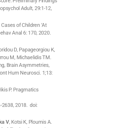
Score: Preliminary Findings
ropsychol Adult, 29:1-12,
 Cases of Children ‘At
 Behav Anal 6: 170, 2020.
ridou D, Papageorgiou K,
yrrou M, Michaelidis TM.
ing, Brain Asymmetries,
Front Hum Neurosci. 1;13:
ikis P. Pragmatics
-2638, 2018. doi:
ka V
, Kotsi K, Ploumis A.