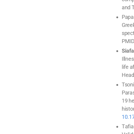
and T
Papad
Greek
spect
PMID
Siafa
Illne
life 
Head 
Tsoni
Paras
19 he
histo
10.1
Τafia