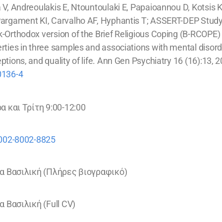
 V, Andreoulakis E, Ntountoulaki E, Papaioannou D, Kotsis 
Pargament KI, Carvalho AF, Hyphantis T; ASSERT-DEP Stu
-Orthodox version of the Brief Religious Coping (B-RCOPE)
rties in three samples and associations with mental disorders
ptions, and quality of life. Ann Gen Psychiatry 16 (16):13, 2
0136-4
 και Τρίτη 9:00-12:00
002-8002-8825
α Βασιλική (Πλήρες βιογραφικό)
 Βασιλική (Full CV)