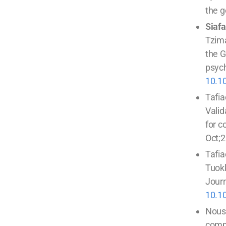
the g
Siaf
Tzim
the G
psych
10.1
Tafia
Valid
for c
Oct;2
Tafia
Tuokk
Journ
10.1
Nousi
compe