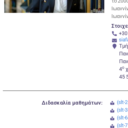
το 200
Ιωαννί
Ιωαννί
Στοιχε
+30
sia
Τμή
Παν
Παν
o
4
χ
45 
(slt-
Διδασκαλία μαθημάτων:
(slt-
(slt
(slt