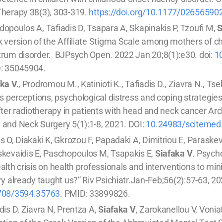
herapy 38(3), 303-319.
https://doi.org/10.1177/0265659
opoulos A, Tafiadis D, Tsapara A, Skapinakis P, Tzoufi M,
S
 version of the Affiliate Stigma Scale among mothers of ch
rum disorder. BJPsych Open. 2022 Jan 20;8(1):e30. doi:
1
: 35045904.
ka V.
, Prodromou M., Katinioti K., Tafiadis D., Ziavra N., Ts
ss perceptions, psychological distress and coping strategies 
after radiotherapy in patients with head and neck cancer Ar
and Neck Surgery 5(1):1-8, 2021. DOI:
10.24983/scitemed
s O, Diakaki K, Gkrozou F, Papadaki A, Dimitriou E, Paraske
kevaidis E, Paschopoulos M, Tsapakis E,
Siafaka V
. Psych
alth crisis οn health professionals and interventions to mi
ry already taught us?” Riv Psichiatr.Jan-Feb;56(2):57-63, 20
708/3594.35763
. PMID: 33899826.
dis D, Ziavra N, Prentza A,
Siafaka V
, Zarokanellou V, Voniat