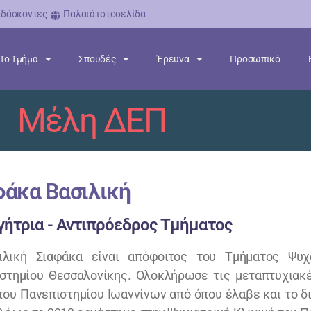
ιδάσκοντες
Παλαιά ιστοσελίδα
Το Τμήμα
Σπουδές
Έρευνα
Προσωπικό
Μέλη ΔΕΠ
φάκα Βασιλική
ήτρια - Αντιπρόεδρος Τμήματος
ιλική Σιαφάκα είναι απόφοιτος του Τμήματος Ψυχ
στημίου Θεσσαλονίκης. Ολοκλήρωσε τις μεταπτυχιακέ
του Πανεπιστημίου Ιωαννίνων από όπου έλαβε και το δ