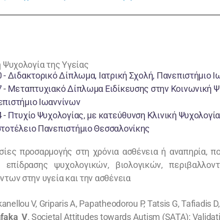
ή Ψυχολογία της Υγείας
 - Διδακτορικό Δίπλωμα, Ιατρική Σχολή, Πανεπιστήμιο 
 - Μεταπτυχιακό Δίπλωμα Ειδίκευσης στην Κοινωνική Ψυ
επιστήμιο Ιωαννίνων
 - Πτυχίο Ψυχολογίας, με κατεύθυνση Κλινική Ψυχολογία
στοτέλειο Πανεπιστήμιο Θεσσαλονίκης
σίες προσαρμογής στη χρόνια ασθένεια ή αναπηρία, π
 επίδρασης ψυχολογικών, βιολογικών, περιβαλλοντ
ντων στην υγεία και την ασθένεια
anellou V, Griparis A, Papatheodorou P, Tatsis G, Tafiadis 
afaka V
. Societal Attitudes towards Autism (SATA): Validati