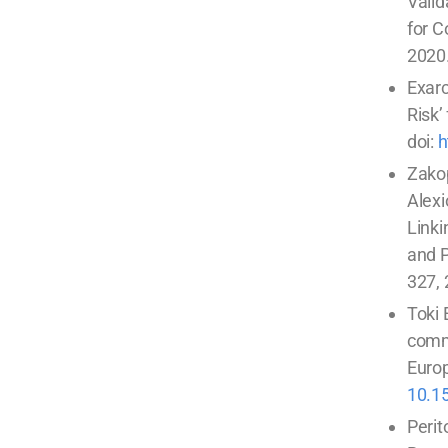
Valid
for C
2020.
Exarc
Risk’
doi:
h
Zakop
Alexi
Linki
and P
327, 
Toki 
commu
Europ
10.1
Perit