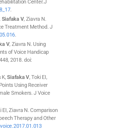
ehabilitation Center.J
18_17
.
,
Siafaka V
, Ziavra N.
ce Treatment Method. J
.05.016
.
ka V
, Ziavra N. Using
ints of Voice Handicap
448, 2018. doi:
s K,
Siafaka V
, Toki EI,
 Points Using Receiver
emale Smokers. J Voice
i EI, Ziavra N. Comparison
Speech Therapy and Other
jvoice.2017.01.013