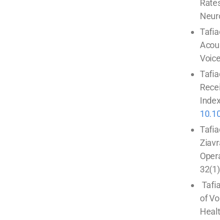
Rates
Neuro
Tafia
Acou
Voice
Tafia
Recei
Index
10.10
Tafia
Ziavr
Opera
32(1)
Tafia
of V
Healt