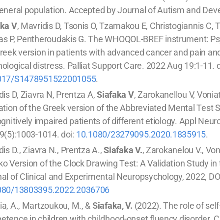
eneral population. Accepted by Journal of Autism and Dev
aka V
, Mavridis D, Tsonis O, Tzamakou E, Christogiannis C, 
as P, Pentheroudakis G. The WHOQOL-BREF instrument: Psy
reek version in patients with advanced cancer and pain an
ological distress. Palliat Support Care. 2022 Aug 19:1-11. d
017/S1478951522001055
.
dis D, Ziavra N, Prentza A,
Siafaka V
, Zarokanellou V, Voniati
ation of the Greek version of the Abbreviated Mental Test S
ognitively impaired patients of different etiology. Appl Neu
9(5):1003-1014. doi:
10.1080/23279095.2020.1835915
.
dis D., Ziavra N., Prentza A.,
Siafaka V.
, Zarokanelou V., Voni
o Version of the Clock Drawing Test: A Validation Study in
al of Clinical and Experimental Neuropsychology, 2022, DO
080/13803395.2022.2036706
a, A., Martzoukou, M., &
Siafaka, V.
(2022). The role of se
tence in children with childhood-onset fluency disorder.