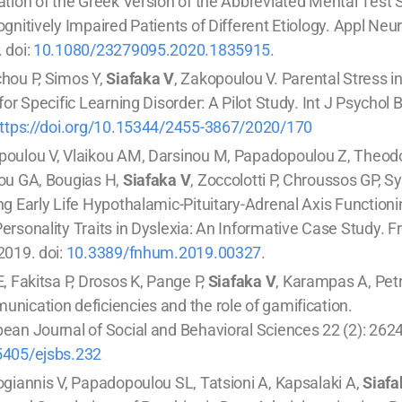
ation of the Greek Version of the Abbreviated Mental Test 
ognitively Impaired Patients of Different Etiology. Appl Neu
 doi:
10.1080/23279095.2020.1835915
.
hou P, Simos Y,
Siafaka V
, Zakopoulou V. Parental Stress in
 for Specific Learning Disorder: A Pilot Study. Int J Psychol
ttps://doi.org/10.15344/2455-3867/2020/170
oulou V, Vlaikou AM, Darsinou M, Papadopoulou Z, Theodo
ou GA, Bougias H,
Siafaka V
, Zoccolotti P, Chroussos GP, S
ng Early Life Hypothalamic-Pituitary-Adrenal Axis Function
ersonality Traits in Dyslexia: An Informative Case Study. 
2019. doi:
10.3389/fnhum.2019.00327
.
E, Fakitsa P, Drosos K, Pange P,
Siafaka V
, Karampas A, Petr
nication deficiencies and the role of gamification.
ean Journal of Social and Behavioral Sciences 22 (2): 2624
5405/ejsbs.232
ogiannis V, Papadopoulou SL, Tatsioni A, Kapsalaki A,
Siafa