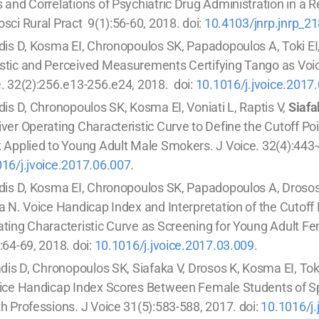
 and Correlations of Psychiatric Drug Administration in a R
sci Rural Pract 9(1):56-60, 2018. doi:
10.4103/jnrp.jnrp_2
dis D, Kosma EI, Chronopoulos SK, Papadopoulos A, Toki EI
stic and Perceived Measurements Certifying Tango as Voi
. 32(2):256.e13-256.e24, 2018. doi:
10.1016/j.jvoice.2017
dis D, Chronopoulos SK, Kosma EI, Voniati L, Raptis V,
Siafa
ver Operating Characteristic Curve to Define the Cutoff Po
 Applied to Young Adult Male Smokers. J Voice. 32(4):443-
16/j.jvoice.2017.06.007
.
dis D, Kosma EI, Chronopoulos SK, Papadopoulos A, Droso
a N. Voice Handicap Index and Interpretation of the Cutoff
ting Characteristic Curve as Screening for Young Adult F
:64-69, 2018. doi:
10.1016/j.jvoice.2017.03.009
.
dis D, Chronopoulos SK, Siafaka V, Drosos K, Kosma EI, Tok
oice Handicap Index Scores Between Female Students of 
h Professions. J Voice 31(5):583-588, 2017. doi:
10.1016/j.