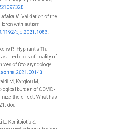
0221097328
iafaka V
. Validation of the
ildren with autism
0.1192/bjo.2021.1083
.
ekeris P., Hyphantis Th.
as predictors of quality of
chives of Otolaryngology –
.aohns.2021.00143
vaidi M, Kyrgiou M,
ological burden of COVID-
nimize the effect: What has
21. doi:
i L, Konitsiotis S.