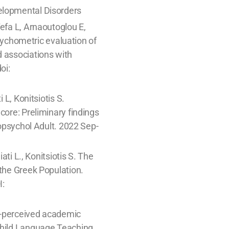
elopmental Disorders
Tefa L, Arnaoutoglou E,
chometric evaluation of
d associations with
oi:
 L, Konitsiotis S.
core: Preliminary findings
ropsychol Adult. 2022 Sep-
ati L., Konitsiotis S. The
 the Greek Population.
I:
lf-perceived academic
 Child Language Teaching