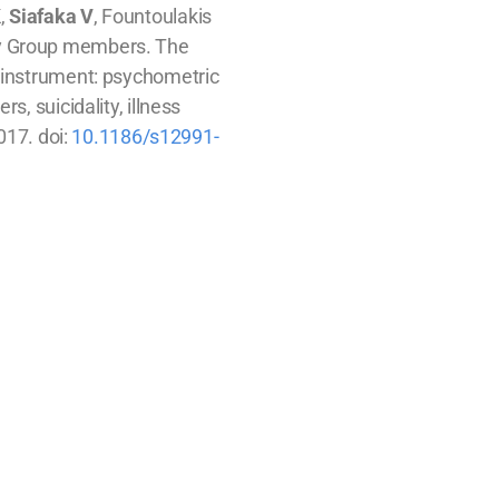
K,
Siafaka V
, Fountoulakis
dy Group members. The
 instrument: psychometric
, suicidality, illness
017. doi:
10.1186/s12991-