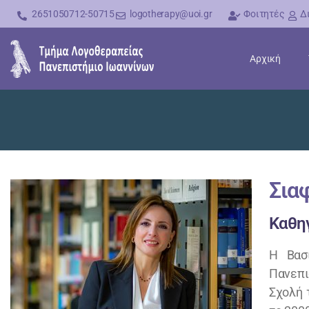
2651050712-50715
logotherapy@uoi.gr
Φοιτητές
Δ
Αρχική
Σια
Καθηγ
Η Βασ
Πανεπι
Σχολή 